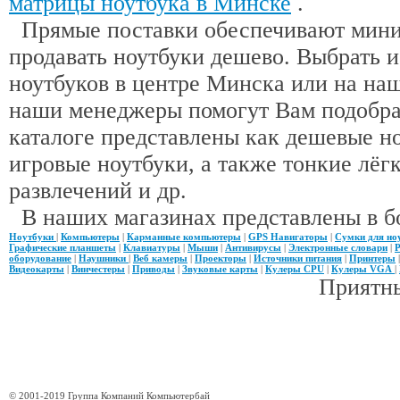
матрицы ноутбука в Минске
.
Прямые поставки обеспечивают миним
продавать ноутбуки дешево. Выбрать 
ноутбуков в центре Минска или на наш
наши менеджеры помогут Вам подобра
каталоге представлены как дешевые н
игровые ноутбуки, а также тонкие лёгк
развлечений и др.
В наших магазинах представлены в б
Ноутбуки
|
Компьютеры
|
Карманные компьютеры
|
GPS Навигаторы
|
Сумки для но
Графические планшеты
|
Клавиатуры
|
Мыши
|
Антивирусы
|
Электронные словари
|
Р
оборудование
|
Наушники
|
Веб камеры
|
Проекторы
|
Источники питания
|
Принтеры
Видеокарты
|
Винчестеры
|
Приводы
|
Звуковые карты
|
Кулеры CPU
|
Кулеры VGA
|
Приятны
© 2001-2019 Группа Компаний Компьютербай