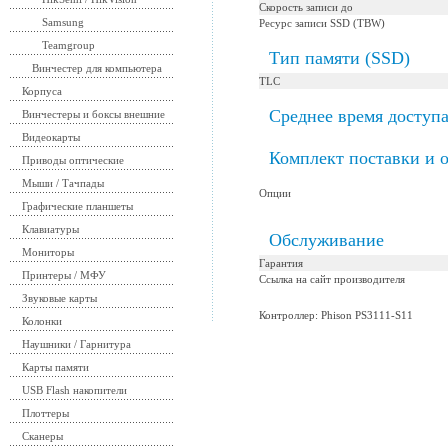
Скорость записи до
Samsung
Ресурс записи SSD (TBW)
Teamgroup
Тип памяти (SSD)
Винчестер для компьютера
TLC
Корпуса
Среднее время доступ
Винчестеры и боксы внешние
Видеокарты
Комплект поставки и 
Приводы оптические
Мыши / Тачпады
Опции
Графические планшеты
Клавиатуры
Обслуживание
Мониторы
Гарантия
Принтеры / МФУ
Ссылка на сайт производителя
Звуковые карты
Контроллер: Phison PS3111-S11
Колонки
Наушники / Гарнитура
Карты памяти
USB Flash накопители
Плоттеры
Сканеры