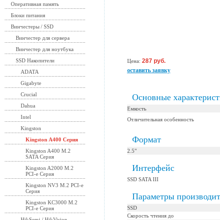
Оперативная память
Блоки питания
Винчестеры / SSD
Винчестер для сервера
Винчестер для ноутбука
SSD Накопители
287 руб.
Цена:
оставить заявку
ADATA
Gigabyte
Crucial
Основные характерис
Dahua
Емкость
Intel
Отличительная особенность
Kingston
Формат
Kingston А400 Серия
Kingston A400 M.2
2.5"
SATA Серия
Интерфейс
Kingston A2000 M.2
PCI-e Серия
SSD SATA III
Kingston NV3 M.2 PCI-e
Серия
Параметры производит
Kingston KC3000 M.2
SSD
PCI-e Серия
Скорость чтения до
HikSemi / HikVision