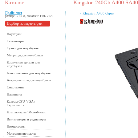
Каталог
Kingston 240Gb A400 SA4
Прайс-лист
« Kingston А400 Серия
размер: 17.59 кб, обновлен: 14.07.2026
Подбор по параметрам
Ноутбуки
Телевизоры
Сумки для ноутбуков
Матрицы для ноутбуков
Корпусные детали для
ноутбуков
Блоки питания для ноутбуков
Аккумуляторы для ноутбуков
Смартфоны
Планшеты
Кулеры CPU-VGA /
Термопаста
Компьютеры / Моноблоки
Вентиляторы и радиаторы
Процессоры
Материнские платы