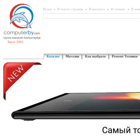
Везде
В тексте страниц
В каталоге
В статьях
В нов
Since 2001
Каталог
Магазин
Как выбрать
Ремонт Техники