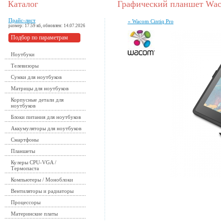
Каталог
Графический планшет Waco
Прайс-лист
« Wacom Cintiq Pro
размер: 17.59 кб, обновлен: 14.07.2026
Подбор по параметрам
Ноутбуки
Телевизоры
Сумки для ноутбуков
Матрицы для ноутбуков
Корпусные детали для
ноутбуков
Блоки питания для ноутбуков
Аккумуляторы для ноутбуков
Смартфоны
Планшеты
Кулеры CPU-VGA /
Термопаста
Компьютеры / Моноблоки
Вентиляторы и радиаторы
Процессоры
Материнские платы