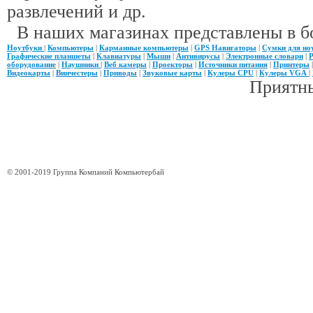
развлечений и др.
В наших магазинах представлены в б
Ноутбуки
|
Компьютеры
|
Карманные компьютеры
|
GPS Навигаторы
|
Сумки для но
Графические планшеты
|
Клавиатуры
|
Мыши
|
Антивирусы
|
Электронные словари
|
Р
оборудование
|
Наушники
|
Веб камеры
|
Проекторы
|
Источники питания
|
Принтеры
Видеокарты
|
Винчестеры
|
Приводы
|
Звуковые карты
|
Кулеры CPU
|
Кулеры VGA
|
Приятны
© 2001-2019 Группа Компаний Компьютербай