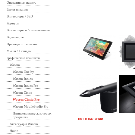
Оперативная память
Блоки питания
Винчестеры / SSD
Корпуса
Винчестеры и боксы внешние
Видеокарты
Приводы оптические
Мыши / Тачпады
Графические планшеты
Wacom
Wacom One by
Wacom Intuos
Wacom Intuos Pro
Wacom Cintiq
Wacom Cintiq Pro
Wacom MobileStudio Pro
Планшеты выпуск которых
прекращен
нет в наличии
Аксессуары Wacom
Huion