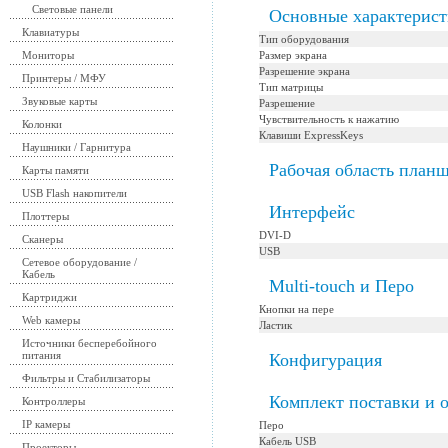
Световые панели
Основные характерис
Клавиатуры
Тип оборудования
Мониторы
Размер экрана
Разрешение экрана
Принтеры / МФУ
Тип матрицы
Звуковые карты
Разрешение
Чувствительность к нажатию
Колонки
Клавиши ExpressKeys
Наушники / Гарнитура
Рабочая область планш
Карты памяти
USB Flash накопители
Интерфейс
Плоттеры
DVI-D
Сканеры
USB
Сетевое оборудование /
Кабель
Multi-touch и Перо
Картриджи
Кнопки на пере
Web камеры
Ластик
Источники бесперебойного
питания
Конфигурация
Фильтры и Стабилизаторы
Комплект поставки и 
Контроллеры
IP камеры
Перо
Кабель USB
Проекторы