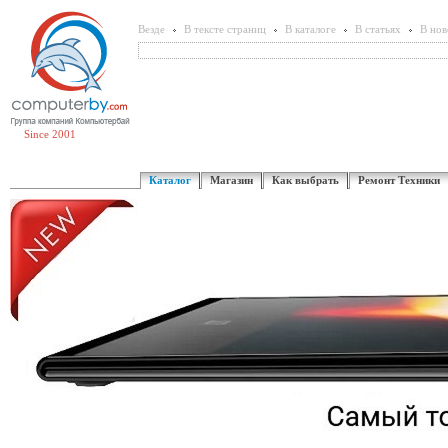
Везде
В тексте страниц
В каталоге
В статьях
В нов
Since 2001
Каталог
Магазин
Как выбрать
Ремонт Техники