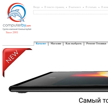
Везде
В тексте страниц
В каталоге
В статьях
В нов
Since 2001
Каталог
Магазин
Как выбрать
Ремонт Техники