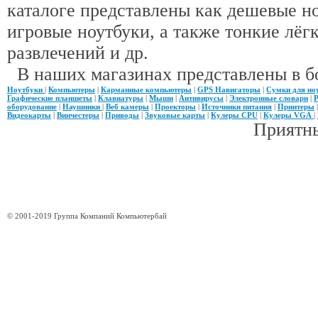
каталоге представлены как дешевые н
игровые ноутбуки, а также тонкие лёгк
развлечений и др.
В наших магазинах представлены в б
Ноутбуки
|
Компьютеры
|
Карманные компьютеры
|
GPS Навигаторы
|
Сумки для но
Графические планшеты
|
Клавиатуры
|
Мыши
|
Антивирусы
|
Электронные словари
|
Р
оборудование
|
Наушники
|
Веб камеры
|
Проекторы
|
Источники питания
|
Принтеры
Видеокарты
|
Винчестеры
|
Приводы
|
Звуковые карты
|
Кулеры CPU
|
Кулеры VGA
|
Приятны
© 2001-2019 Группа Компаний Компьютербай