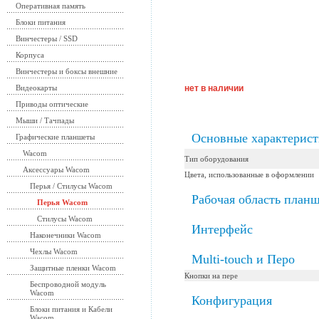
Оперативная память
Блоки питания
Винчестеры / SSD
Корпуса
Винчестеры и боксы внешние
Видеокарты
нет в наличии
Приводы оптические
Мыши / Тачпады
Основные характерис
Графические планшеты
Wacom
Тип оборудования
Аксессуары Wacom
Цвета, использованные в оформлении
Перья / Стилусы Wacom
Рабочая область планш
Перья Wacom
Стилусы Wacom
Интерфейс
Наконечники Wacom
Чехлы Wacom
Multi-touch и Перо
Защитные пленки Wacom
Кнопки на пере
Беспроводной модуль
Wacom
Конфигурация
Блоки питания и Кабели
Wacom