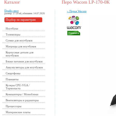
Каталог
Перо Wacom LP-170-0K
Прайс-лист
« Перья Wacom
размер: 17.59 кб, обновлен: 14.07.2026
Подбор по параметрам
Ноутбуки
Телевизоры
Сумки для ноутбуков
Матрицы для ноутбуков
Корпусные детали для
ноутбуков
Блоки питания для ноутбуков
Аккумуляторы для ноутбуков
Смартфоны
Планшеты
Кулеры CPU-VGA /
Термопаста
Компьютеры / Моноблоки
Вентиляторы и радиаторы
Процессоры
Материнские платы