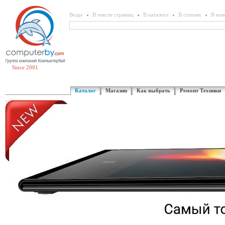
Везде
В тексте страниц
В каталоге
В статьях
В нов
Since 2001
Каталог
Магазин
Как выбрать
Ремонт Техники