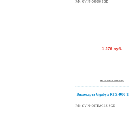
P/N: GV-N4060D6-8GD
1 276 руб.
оставить заявку
Видеокарта Gigabyte RTX 4060 
P/N: GV-N406TEAGLE-8GD