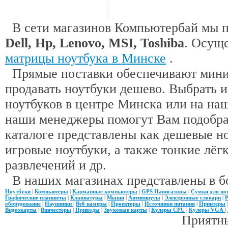
В сети магазинов Компьютербай мы 
Dell, Hp, Lenovo, MSI, Toshiba
. Осущ
матрицы ноутбука в Минске
.
Прямые поставки обеспечивают миним
продавать ноутбуки дешево. Выбрать 
ноутбуков в центре Минска или на наш
наши менеджеры помогут Вам подобра
каталоге представлены как дешевые н
игровые ноутбуки, а также тонкие лёгк
развлечений и др.
В наших магазинах представлены в б
Ноутбуки
|
Компьютеры
|
Карманные компьютеры
|
GPS Навигаторы
|
Сумки для но
Графические планшеты
|
Клавиатуры
|
Мыши
|
Антивирусы
|
Электронные словари
|
Р
оборудование
|
Наушники
|
Веб камеры
|
Проекторы
|
Источники питания
|
Принтеры
Видеокарты
|
Винчестеры
|
Приводы
|
Звуковые карты
|
Кулеры CPU
|
Кулеры VGA
|
Приятны