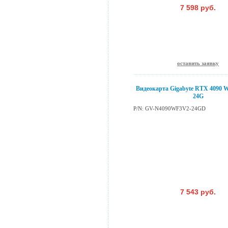
7 598 руб.
оставить заявку
Видеокарта Gigabyte RTX 4090 W
24G
P/N: GV-N4090WF3V2-24GD
7 543 руб.