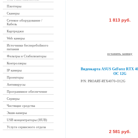
Плоттеры
Сканеры
1 813 руб.
Сетевое оборудование /
Кабель
Картриджи
Web камеры
Источники бесперебойного
питания
оставить заявку
Фильтры и Стабилизаторы
Контроллеры
Видеокарта ASUS GeForce RTX 
IP камеры
OC 12G
Проекторы
P/N: PROART-RTX4070-O12G
Антивирусы
Программное обеспечение
Серверы
Чистящие средства
Экшн-камеры
USB концентраторы (HUB)
Услуги сервисного отдела
2 581 руб.