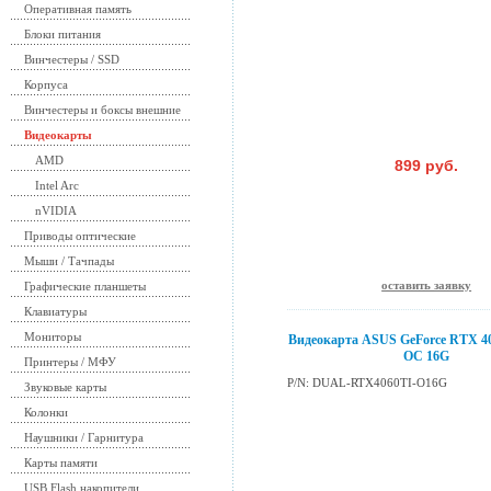
Оперативная память
Блоки питания
Винчестеры / SSD
Корпуса
Винчестеры и боксы внешние
Видеокарты
AMD
899 руб.
Intel Arc
nVIDIA
Приводы оптические
Мыши / Тачпады
оставить заявку
Графические планшеты
Клавиатуры
Мониторы
Видеокарта ASUS GeForce RTX 4
OC 16G
Принтеры / МФУ
P/N: DUAL-RTX4060TI-O16G
Звуковые карты
Колонки
Наушники / Гарнитура
Карты памяти
USB Flash накопители