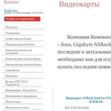
Каталог
Видеокарты
Прайс-лист
размер: 17.59 кб, обновлен: 14.07.2026
Подбор по параметрам
Ноутбуки
Телевизоры
Компания Компьютерба
Сумки для ноутбуков
- Asus, Gigabyte ASRock
Матрицы для ноутбуков
Корпусные детали для
последние и актуальные
ноутбуков
необходимо вам для осу
Блоки питания для ноутбуков
Аккумуляторы для ноутбуков
купить последние нови
Смартфоны
Планшеты
Кулеры CPU-VGA /
Термопаста
Компьютеры / Моноблоки
Вентиляторы и радиаторы
Видеокарта ASRock Intel Arc A75
Процессоры
D 8GB OC
Материнские платы
P/N: A750 CLD 8GO