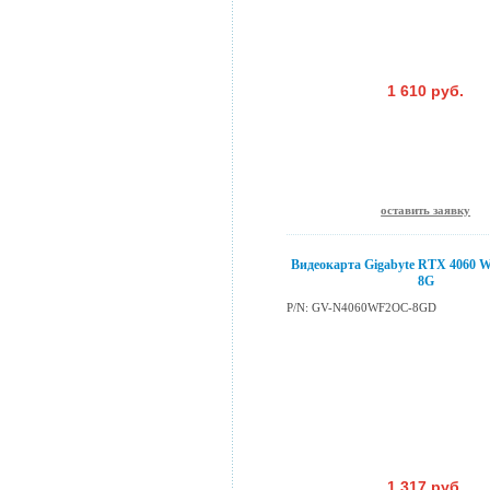
1 610 руб.
оставить заявку
Видеокарта Gigabyte RTX 4060 W
8G
P/N: GV-N4060WF2OC-8GD
1 317 руб.