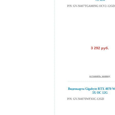
P/N: GV-N407TGAMING OCV2-12GD
3 292 руб.
оставить заявку
Видеокарта Gigabyte RTX 407
3X OC 12G
P/N: GV-N4070WF3OC-12GD