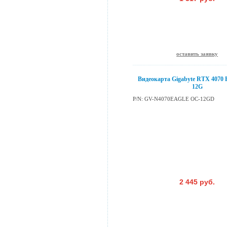
оставить заявку
Видеокарта Gigabyte RTX 407
12G
P/N: GV-N4070EAGLE OC-12GD
2 445 руб.