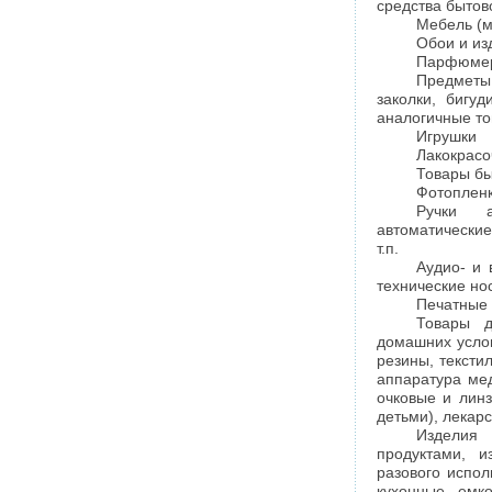
средства бытов
Мебель (м
Обои и из
Парфюмер
Предметы
заколки, бигуд
аналогичные то
Игрушки
Лакокрас
Товары бы
Фотопленк
Ручки а
автоматически
т.п.
Аудио- и 
технические н
Печатные
Товары д
домашних услов
резины, тексти
аппаратура мед
очковые и линз
детьми), лекар
Изделия
продуктами, 
разового испол
кухонные, емк