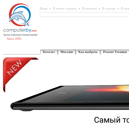
Везде
В тексте страниц
В каталоге
В статьях
В нов
Since 2001
Каталог
Магазин
Как выбрать
Ремонт Техники