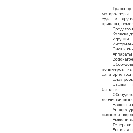
Транспорт
мотороллеры, 
суда и други
прицепы, номер
Средства 
Коляски д
Игрушки
Инструмен
Очки и ли
Аппараты 
Водонагре
Оборудов
полимеров, и
санитарно-техн
Электроб
Станки 
бытовые
Оборудов
доочистки пить
Насосы и
Аппаратур
жидком и тверд
Емкости д
Телеради
Бытовая в