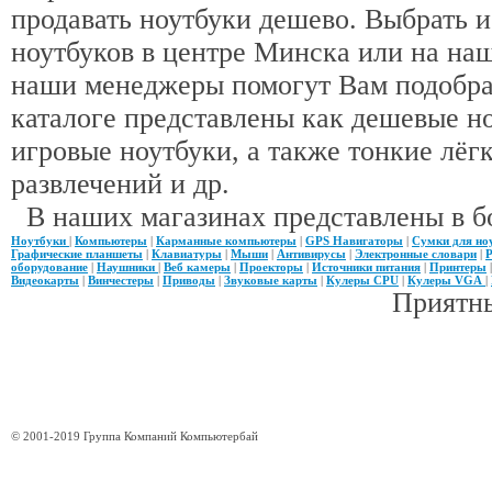
продавать ноутбуки дешево. Выбрать 
ноутбуков в центре Минска или на наш
наши менеджеры помогут Вам подобра
каталоге представлены как дешевые н
игровые ноутбуки, а также тонкие лёгк
развлечений и др.
В наших магазинах представлены в б
Ноутбуки
|
Компьютеры
|
Карманные компьютеры
|
GPS Навигаторы
|
Сумки для но
Графические планшеты
|
Клавиатуры
|
Мыши
|
Антивирусы
|
Электронные словари
|
Р
оборудование
|
Наушники
|
Веб камеры
|
Проекторы
|
Источники питания
|
Принтеры
Видеокарты
|
Винчестеры
|
Приводы
|
Звуковые карты
|
Кулеры CPU
|
Кулеры VGA
|
Приятны
© 2001-2019 Группа Компаний Компьютербай