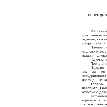
НЕПРОДОВ
Метражн
трикотажное и 
изделия, нетка
шнуры, кабели, 
Нижнее 
ясельного возр
грации, полугр
Чулочно-н
Перчаточн
Изделия 
камнями, из
полудрагоцен
драгоценные ка
Товары, 
паспорте (за
отметка о дат
Автомоби
агрегаты к н
сельскохозяйст