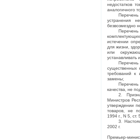
недостатков т
аналогичного т
Перечень
устранения н
безвозмездно н
Перечень 
комплектующих 
истечении опре
для жизни, здо
или окружаю
устанавливать и
Перечень
существенных 
требований к 
замены;
Перечень
качества, не п
2. Призн
Министров Респ
утверждении п
товаров, не п
1994 г., N 5, ст. 
3. Насто
2002 г.
Премьер-минис