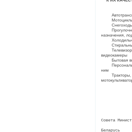
К ИХ КАЧЕ
Автотранс
Мотоцикл
Снегоход
Прогулоч
назначения, л
Холодильн
Стиральн
Телевиз
видеокамеры
Бытовая в
Персонал
ним
Трактор
мотокультивато
Совета Минист
Беларусь