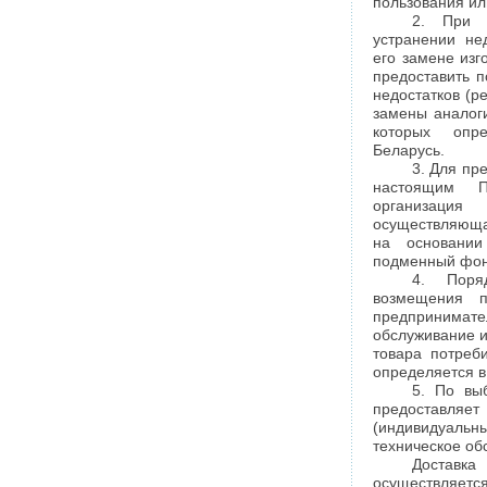
пользования ил
2. При 
устранении не
его замене изг
предоставить п
недостатков (р
замены аналоги
которых опр
Беларусь.
3. Для пр
настоящим П
организаци
осуществляюща
на основании
подменный фон
4. Поря
возмещения п
предприним
обслуживание и
товара потреб
определяется в
5. По вы
предоставляе
(индивидуал
техническое об
Доставка
осуществляется