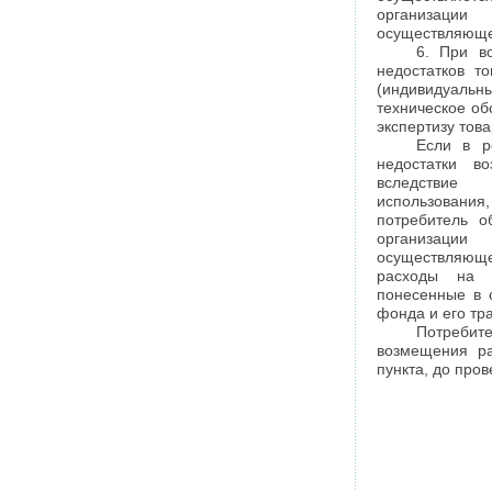
организации
осуществляющей
6. При в
недостатков то
(индивидуал
техническое об
экспертизу тов
Если в р
недостатки в
вследствие
использовани
потребитель о
организации
осуществляюще
расходы на п
понесенные в 
фонда и его тр
Потреби
возмещения ра
пункта, до про