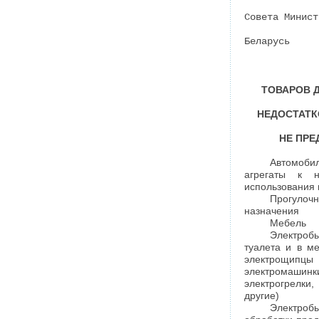
Совета Минист
Беларусь
ТОВАРОВ 
НЕДОСТАТК
НЕ ПР
Автомоб
агрегаты к н
использования
Прогулоч
назначения
Мебель
Электроб
туалета и в ме
электрощипц
электромашин
электрогрелки,
другие)
Электроб