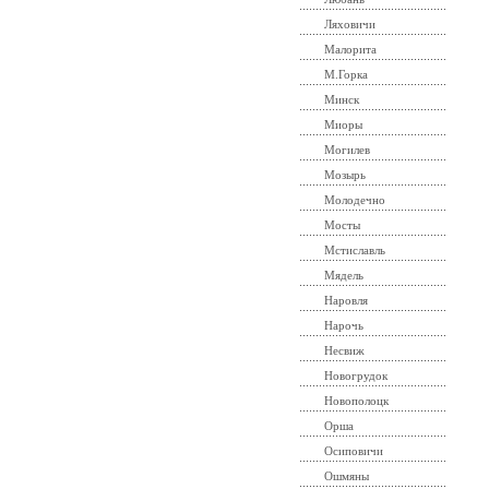
Ляховичи
Малорита
М.Горка
Минск
Миоры
Могилев
Мозырь
Молодечно
Мосты
Мстиславль
Мядель
Наровля
Нарочь
Несвиж
Новогрудок
Новополоцк
Орша
Осиповичи
Ошмяны