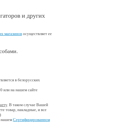
гаторов и других
их магазинов
осуществляет ее
собами.
твляется в белорусских
00 или на нашем сайте
чету
. В таком случае Вашей
те товар, накладные, и все
)
в нашем
Сертифицированном