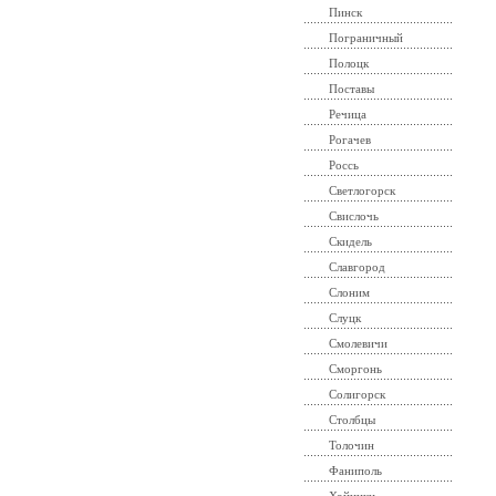
Пинск
Пограничный
Полоцк
Поставы
Речица
Рогачев
Россь
Светлогорск
Свислочь
Скидель
Славгород
Слоним
Слуцк
Смолевичи
Сморгонь
Солигорск
Столбцы
Толочин
Фаниполь