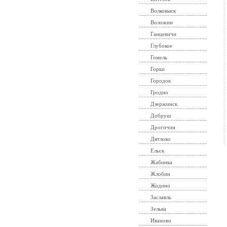
Волковыск
Воложин
Ганцевичи
Глубокое
Гомель
Горки
Городок
Гродно
Дзержинск
Добруш
Дрогичин
Дятлово
Ельск
Жабинка
Жлобин
Жодино
Заславль
Зельва
Иваново