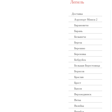
Лепель
Доставка
Аэропорт Минск-2
Барановичи
Барань
Белыничи
Береза
Березино
Березовка
Бобруйск
Большая Берестовица
Борисов
Браслав
Брест
Быхов
Верхнедвинск
Ветка
Вилейка
Витебск