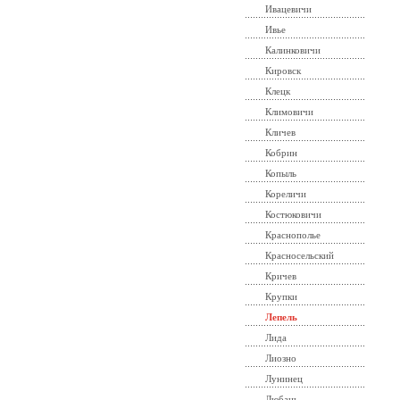
Ивацевичи
Ивье
Калинковичи
Кировск
Клецк
Климовичи
Кличев
Кобрин
Копыль
Кореличи
Костюковичи
Краснополье
Красносельский
Кричев
Крупки
Лепель
Лида
Лиозно
Лунинец
Любань