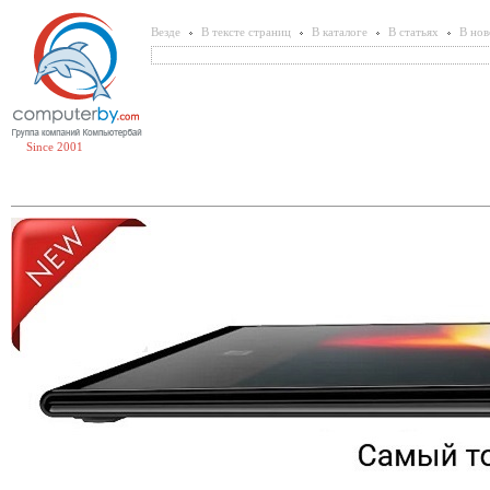
Везде
В тексте страниц
В каталоге
В статьях
В нов
Since 2001