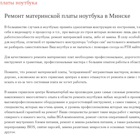
платы ноутбука
Ремонт материнской платы ноутбука в Минске
В большинстве случаев в ноутбуках принята одноплатная конструкция их построения, т.е
себя и видеокарту и процессор и т.п., при выходе из строя которых возможно лишь два 
работоспособности ноутбука: ремонт материнской платы, либо её замена. В силу особо
для ноутбука, отличной от привычного конструктора "собери сам" настольного компьют
не разбирать самостоятельно Ваш ноутбук и не пытаться с помощью соседа из РТИ найти
Для качественного ремонта материнских плат необходимо профессиональное, дорогост
инструмент и грамотные, профессиональные мастера с большим опытом работы в област
Помните, что ремонт материнской платы, "исправленной" неграмотным мастером, возмож
дороже, а возможно во всех сервисных центрах и вовсе откажутся от ремонта в связи с т
искать и из-за чего системная плата не хочет работать.
В нашем сервисном центре Компьютербай мы производим даже самые сложные ремонты м
накопленного многолетнего опыта в области ремонта ноутбуков любых моделей и произ
высокопрофессиональное оборудование и дорогостоящий инструмент, а самое главное, 
специалисты, которых мы очень ценим, и уровень профессионализма которых мы подтве
обязательной гарантией на ремонт! Наши специалисты делают такие виды работ с матери
северного и южного моста, пайка BGA компонентов, ремонт слотов оперативной памяти,
ремонт внутренних блоков питания, ремонт и замена разъёмов питания, а также разъе
перепрошивку BIOS, снятие паролей, замена различных микросхем и основных чипсетов
другое.