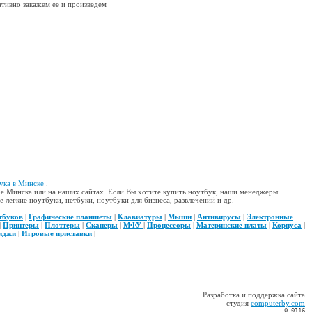
ативно закажем ее и произведем
ука в Минске
.
е Минска или на наших сайтах. Если Вы хотите купить ноутбук, наши менеджеры
лёгкие ноутбуки, нетбуки, ноутбуки для бизнеса, развлечений и др.
тбуков
|
Графические планшеты
|
Клавиатуры
|
Мыши
|
Антивирусы
|
Электронные
|
Принтеры
|
Плоттеры
|
Сканеры
|
МФУ
|
Процессоры
|
Материнские платы
|
Корпуса
|
иджи
|
Игровые приставки
|
Разработка и поддержка сайта
студия
computerby.com
0.0116