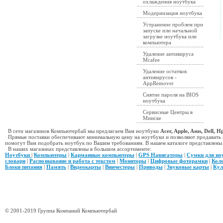
охлаждения ноутбука
Модернизация ноутбука
Устранение проблем при
запуске или начальной
загрузке ноутбука или
компьютера
Удаление антивируса
Mcafee
Удаление остатков
антивирусов -
AppRemover
Снятие пароля на BIOS
ноутбука
Сервисные Центры в
Минске
В сети магазинов Компьютербай мы предлагаем Вам ноутбуки
Acer, Apple, Asus, Dell, 
Прямые поставки обеспечивают минимальную цену на ноутбуки и позволяют продавать н
помогут Вам подобрать ноутбук по Вашим требованиям. В нашем каталоге представлены к
В наших магазинах представлены в большом ассортименте:
Ноутбуки
|
Компьютеры
|
Карманные компьютеры
|
GPS Навигаторы
|
Сумки для но
словари
|
Распознавание и работа с текстом
|
Мониторы
|
Цифровые фоторамки
|
Кол
Блоки питания
|
Память
|
Видеокарты
|
Винчестеры
|
Приводы
|
Звуковые карты
|
Кул
© 2001-2019 Группа Компаний Компьютербай