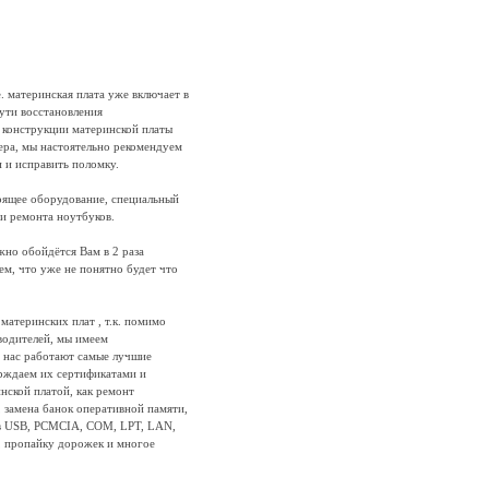
. материнская плата уже включает в
пути восстановления
й конструкции материнской платы
ера, мы настоятельно рекомендуем
 и исправить поломку.
оящее оборудование, специальный
и ремонта ноутбуков.
но обойдётся Вам в 2 раза
ем, что уже не понятно будет что
атеринских плат , т.к. помимо
водителей, мы имеем
у нас работают самые лучшие
рждаем их сертификатами и
нской платой, как ремонт
 замена банок оперативной памяти,
мов USB, PCMCIA, COM, LPT, LAN,
, пропайку дорожек и многое