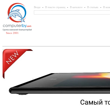
Везде
В тексте страниц
В каталоге
В статьях
В нов
Since 2001