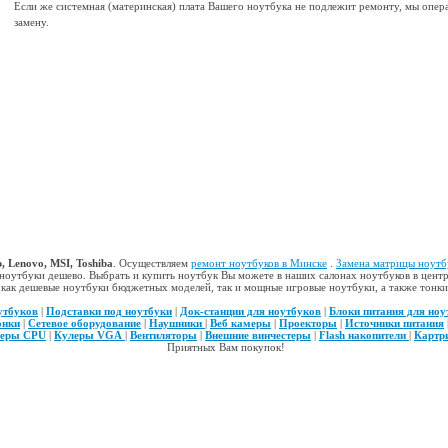
Если же системная (материнская) плата Вашего ноутбука не подлежит ремонту, мы опер
замену.
Hp, Lenovo, MSI, Toshiba
. Осуществляем
ремонт ноутбуков в Минске
.
Замена матрицы ноутб
оутбуки дешево. Выбрать и купить ноутбук Вы можете в наших салонах ноутбуков в центр
ак дешевые ноутбуки бюджетных моделей, так и мощные игровые ноутбуки, а также тонкие 
утбуков
|
Подставки под ноутбуки
|
Док-станции для ноутбуков
|
Блоки питания для ноу
онки
|
Сетевое оборудование
|
Наушники
|
Веб камеры
|
Проекторы
|
Источники питания
еры CPU
|
Кулеры VGA
|
Вентиляторы
|
Внешние винчестеры
|
Flash накопители
|
Картр
Приятных Вам покупок!